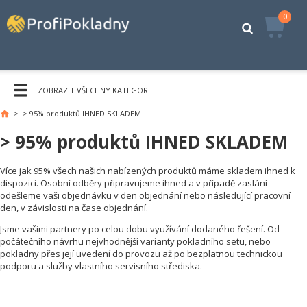
0
ZOBRAZIT VŠECHNY KATEGORIE
>
> 95% produktů IHNED SKLADEM
Hlavní
stránka
> 95% produktů IHNED SKLADEM
Více jak 95% všech našich nabízených produktů máme skladem ihned k
dispozici. Osobní odběry připravujeme ihned a v případě zaslání
odešleme vaši objednávku v den objednání nebo následující pracovní
den, v závislosti na čase objednání.
Jsme vašimi partnery po celou dobu využívání dodaného řešení. Od
počátečního návrhu nejvhodnější varianty pokladního setu, nebo
pokladny přes její uvedení do provozu až po bezplatnou technickou
podporu a služby vlastního servisního střediska.