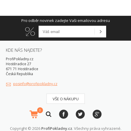
Pro odběr novinek zadejte Vaši emailovou adresu
KDE NÁS NAJDETE?
ProfiPokladny.cz
Hostěradice 27
671 71 Hostěradice
Česká Republika
posinfo@profipokladny.cz
VŠE O NÁKUPU
0
Copyright © 2026
ProfiPokladny.cz
. Všechny práva vyhrazené.