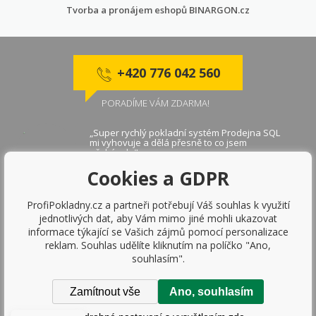
Tvorba a pronájem eshopů
BINARGON.cz
+420 776 042 560
PORADÍME VÁM ZDARMA!
„Super rychlý pokladní systém Prodejna SQL
mi vyhovuje a dělá přesně to co jsem
očekávala"
Markéta V ., Brno
Cookies a GDPR
ProfiPokladny.cz a partneři potřebují Váš souhlas k využití
„Díky pokladnímu systému Prodejna SQL
jednotlivých dat, aby Vám mimo jiné mohli ukazovat
napojenému na ekonomický systém Money S5
informace týkající se Vašich zájmů pomocí personalizace
se nám zvýšila efektivita práce. Pokladní
aplikace je velmi rychlá a díky napojení na
reklam. Souhlas udělíte kliknutím na políčko "Ano,
platební terminály se zjednodušila práce
souhlasím".
obsluhy."
Markéta B., Praha
Zamítnout vše
Ano, souhlasím