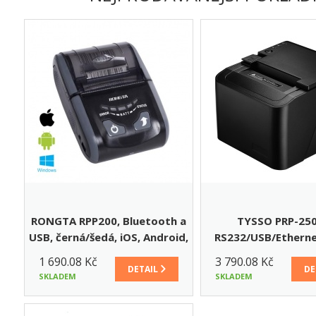
RONGTA RPP200, Bluetooth a
TYSSO PRP-250
USB, černá/šedá, iOS, Android,
RS232/USB/Etherne
Windows
černá (OKPRINT 
1 690.08 Kč
3 790.08 Kč
DETAIL
DE
SKLADEM
SKLADEM