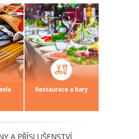
esla
Restaurace a bary
Y A PŘÍSLUŠENSTVÍ