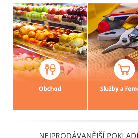
Obchod
Služby a řem
NEJPRODÁVANĚJŠÍ POKLADN