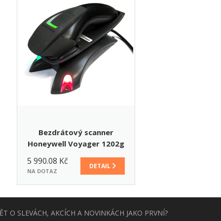
Bezdrátový scanner
Honeywell Voyager 1202g
Bluetooth, černý, USB
5 990.08 Kč
DETAIL
NA DOTAZ
T O SLEVÁCH, AKCÍCH A NOVINKÁCH JAKO PRVNÍ?