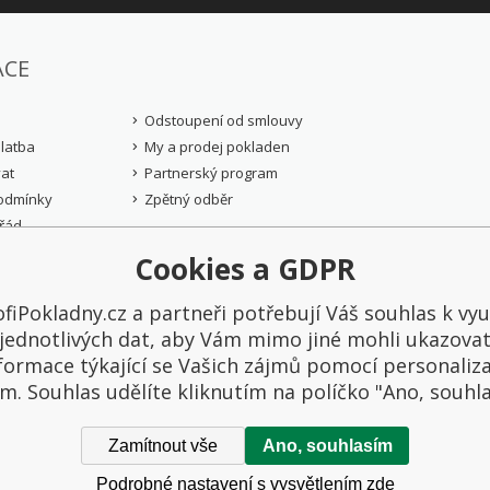
ACE
Odstoupení od smlouvy
latba
My a prodej pokladen
at
Partnerský program
odmínky
Zpětný odběr
řád
rany osobních
Cookies a GDPR
)
fiPokladny.cz a partneři potřebují Váš souhlas k vyu
yhrazené.
jednotlivých dat, aby Vám mimo jiné mohli ukazova
formace týkající se Vašich zájmů pomocí personaliz
ZOBRAZIT DALŠÍ REFERENCE
m. Souhlas udělíte kliknutím na políčko "Ano, souhl
„Díky pokladnímu systému
Prodejna
Prodejna SQL napojenému na
jakoukoli
Zamítnout vše
Ano, souhlasím
ekonomický systém Money S5 se
Dávám 10
nám zvýšila efektivita práce.
Roman K
Pokladní aplikace je velmi rychlá a
Podrobné nastavení s vysvětlením zde