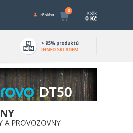
0
Košík
Přihlásit
0 Kč
a
> 95% produktů
0
IHNED SKLADEM
DNY
Y A PROVOZOVNY