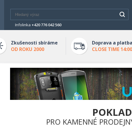
Infolinka
+420 776 042 560
Zkušenosti sbíráme
Doprava a platb
OD ROKU 2000
CLOSE TIME 14:0
POKLA
PRO KAMENNÉ PRODEJN