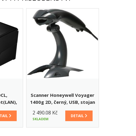
CL,
Scanner Honeywell Voyager
t(LAN),
1400g 2D, černý, USB, stojan
250CL)
2 490.08 Kč
TAIL
DETAIL
SKLADEM