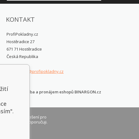
KONTAKT
ProfiPokladny.cz
Hostěradice 27
671 71 Hostěradice
Česká Republika
posinfo@profipokladny.cz
žití
Tvorba a pronájem eshopů
BINARGON.cz
t
ace
asím".
 SQL je skvělé řešení pro
v firmu, určitě doporučuji.
 z 10.
., Frýdek