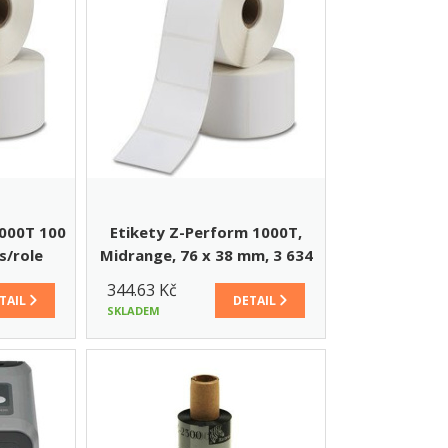
1000T 100
Etikety Z-Perform 1000T,
s/role
Midrange, 76 x 38 mm, 3 634
etiket/role
344.63 Kč
TAIL
DETAIL
SKLADEM