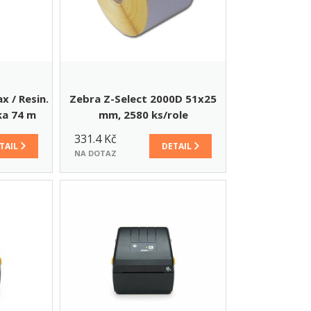
 / Resin.
Zebra Z-Select 2000D 51x25
ka 74 m
mm, 2580 ks/role
331.4 Kč
TAIL
DETAIL
NA DOTAZ