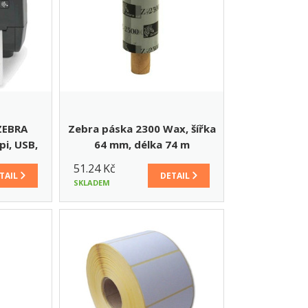
ZEBRA
Zebra páska 2300 Wax, šířka
pi, USB,
64 mm, délka 74 m
51.24 Kč
TAIL
DETAIL
SKLADEM