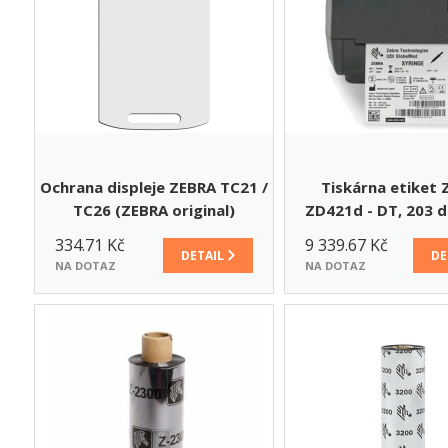
Ochrana displeje ZEBRA TC21 /
Tiskárna etiket 
TC26 (ZEBRA original)
ZD421d - DT, 203 d
LAN, BT
334.71 Kč
9 339.67 Kč
DETAIL
DE
NA DOTAZ
NA DOTAZ