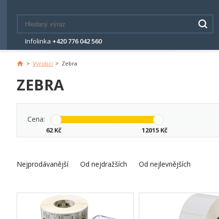
Infolinka
+420 776 042 560
>
Výrobci
>
Zebra
Hlavní
stránka
ZEBRA
Cena:
62
Kč
12015
Kč
Nejprodávanější
Od nejdražších
Od nejlevnějších