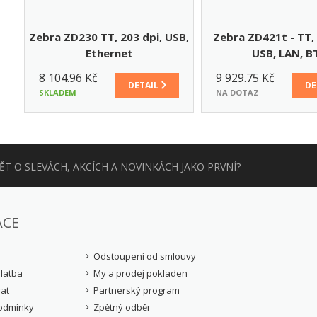
Zebra ZD230 TT, 203 dpi, USB,
Zebra ZD421t - TT, 
Ethernet
USB, LAN, B
8 104.96 Kč
9 929.75 Kč
DETAIL
DE
SKLADEM
NA DOTAZ
T O SLEVÁCH, AKCÍCH A NOVINKÁCH JAKO PRVNÍ?
ACE
Odstoupení od smlouvy
latba
My a prodej pokladen
at
Partnerský program
odmínky
Zpětný odběr