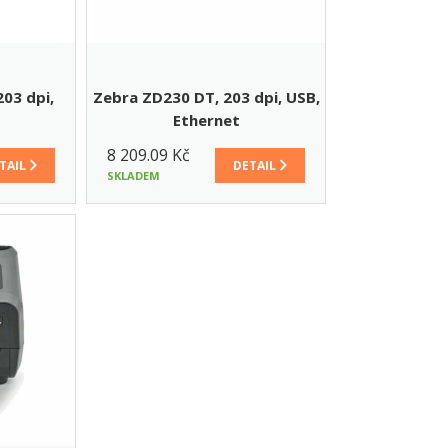
03 dpi,
Zebra ZD230 DT, 203 dpi, USB,
Ethernet
8 209.09 Kč
TAIL
DETAIL
SKLADEM