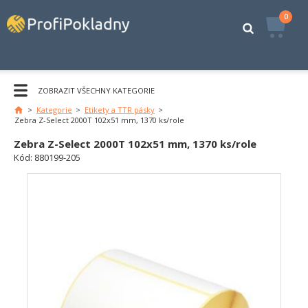
0
ZOBRAZIT VŠECHNY KATEGORIE
>
Kategorie
>
Etikety a TTR pásky
>
Hlavní
Zebra Z-Select 2000T 102x51 mm, 1370 ks/role
stránka
Zebra Z-Select 2000T 102x51 mm, 1370 ks/role
Kód:
880199-205