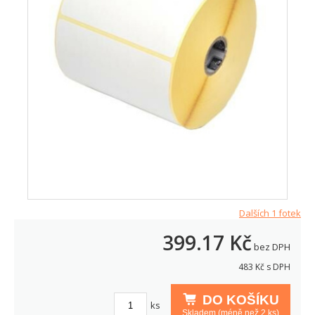
Dalších 1 fotek
399.17
Kč
bez DPH
483
Kč s DPH
DO KOŠÍKU
ks
Skladem (méně než 2 ks)