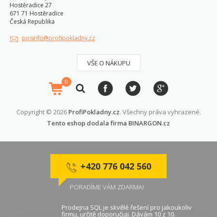
Hostěradice 27
671 71 Hostěradice
Česká Republika
posinfo@profipokladny.cz
VŠE O NÁKUPU
0
Copyright © 2026
ProfiPokladny.cz
. Všechny práva vyhrazené.
Tento eshop dodala firma
BINARGON.cz
+420 776 042 560
PORADÍME VÁM ZDARMA!
Prodejna SQL je skvělé řešení pro jakoukoliv
firmu, určitě doporučuji. Dávám 10 z 10.