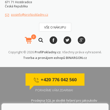
671 71 Hostěradice
Česká Republika
posinfo@profipokladny.cz
VŠE O NÁKUPU
0
Copyright © 2026
ProfiPokladny.cz
. Všechny práva vyhrazené.
Tvorba a pronájem eshopů
BINARGON.cz
+420 776 042 560
PORADÍME VÁM ZDARMA!
Prodejna SQL je skvělé řešení pro jakoukoliv
firmu, určitě doporučuji. Dávám 10 z 10.