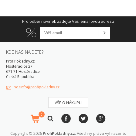
Pro odběr novinek zadejte Vaši emailovou adresu
KDE NÁS NAJDETE?
ProfiPokladny.cz
Hostěradice 27
671 71 Hostěradice
Česká Republika
posinfo@profipokladny.cz
VŠE O NÁKUPU
0
Copyright © 2026
ProfiPokladny.cz
. Všechny práva vyhrazené.