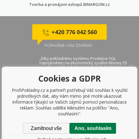
Tvorba a pronájem eshopů
BINARGON.cz
+420 776 042 560
PORADÍME VÁM ZDARMA!
„Díky pokladnímu systému Prodejna SQL
napojenému na ekonomický systém Money S5
se nám zvýšila efektivita práce. Pokladní
aplikace je velmi rychlá a díky napojení na
Cookies a GDPR
platební terminály se zjednodušila práce
obsluhy."
Markéta B., Praha
ProfiPokladny.cz a partneři potřebují Váš souhlas k využití
jednotlivých dat, aby Vám mimo jiné mohli ukazovat
Prodejna SQL je skvělé řešení pro jakoukoliv
informace týkající se Vašich zájmů pomocí personalizace
firmu, určitě doporučuji. Dávám 10 z 10.
reklam. Souhlas udělíte kliknutím na políčko "Ano,
Roman K., Frýdek
souhlasím".
Zamítnout vše
Ano, souhlasím