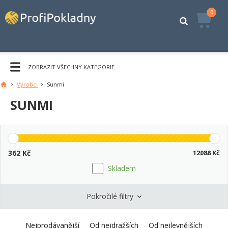
0
ZOBRAZIT VŠECHNY KATEGORIE
>
Výrobci
>
Sunmi
Hlavní
stránka
SUNMI
362
Kč
12088
Kč
Skladem
Pokročilé filtry
Nejprodávanější
Od nejdražších
Od nejlevnějších