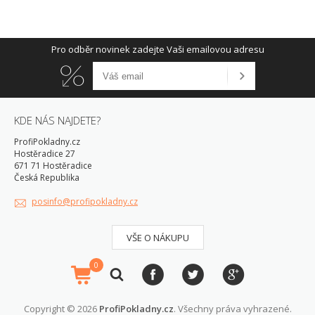
Pro odběr novinek zadejte Vaši emailovou adresu
KDE NÁS NAJDETE?
ProfiPokladny.cz
Hostěradice 27
671 71 Hostěradice
Česká Republika
posinfo@profipokladny.cz
VŠE O NÁKUPU
0
Copyright © 2026
ProfiPokladny.cz
. Všechny práva vyhrazené.