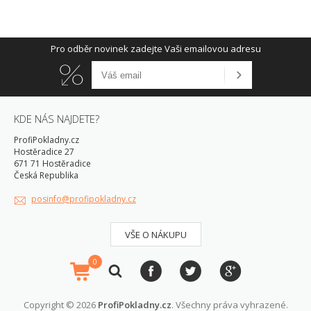
Pro odběr novinek zadejte Vaši emailovou adresu
KDE NÁS NAJDETE?
ProfiPokladny.cz
Hostěradice 27
671 71 Hostěradice
Česká Republika
posinfo@profipokladny.cz
VŠE O NÁKUPU
0
Copyright © 2026
ProfiPokladny.cz
. Všechny práva vyhrazené.