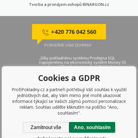
Tvorba a pronájem eshopů
BINARGON.cz
+420 776 042 560
PORADÍME VÁM ZDARMA!
„Díky pokladnímu systému Prodejna SQL
napojenému na ekonomický systém Money S5
se nám zvýšila efektivita práce. Pokladní
aplikace je velmi rychlá a díky napojení na
Cookies a GDPR
platební terminály se zjednodušila práce
obsluhy."
Markéta B., Praha
ProfiPokladny.cz a partneři potřebují Váš souhlas k využití
jednotlivých dat, aby Vám mimo jiné mohli ukazovat
Prodejna SQL je skvělé řešení pro jakoukoliv
informace týkající se Vašich zájmů pomocí personalizace
firmu, určitě doporučuji. Dávám 10 z 10.
reklam. Souhlas udělíte kliknutím na políčko "Ano,
Roman K., Frýdek
souhlasím".
Zamítnout vše
Ano, souhlasím