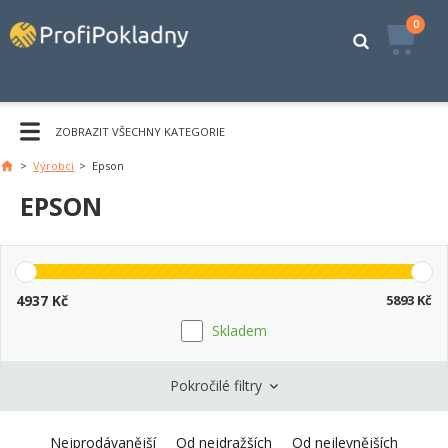
0
ZOBRAZIT VŠECHNY KATEGORIE
>
Výrobci
>
Epson
Hlavní
stránka
EPSON
4937
Kč
5893
Kč
Skladem
Pokročilé filtry
Nejprodávanější
Od nejdražších
Od nejlevnějších