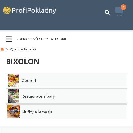
0
ZOBRAZIT VŠECHNY KATEGORIE
>
Výrobce Bixolon
Hlavní
stránka
BIXOLON
Obchod
Restaurace a bary
Služby a řemesla