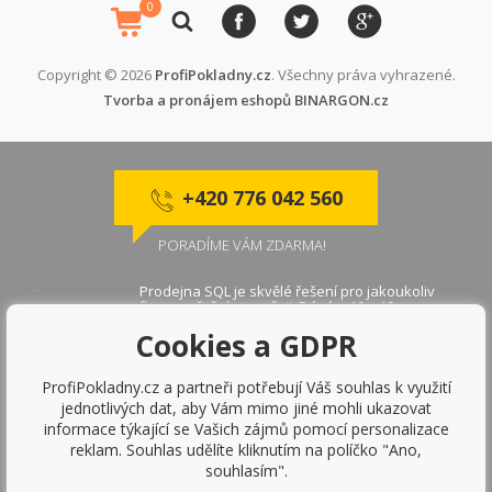
0
Copyright © 2026
ProfiPokladny.cz
. Všechny práva vyhrazené.
Tvorba a pronájem eshopů
BINARGON.cz
+420 776 042 560
PORADÍME VÁM ZDARMA!
Prodejna SQL je skvělé řešení pro jakoukoliv
firmu, určitě doporučuji. Dávám 10 z 10.
Cookies a GDPR
Roman K., Frýdek
ProfiPokladny.cz a partneři potřebují Váš souhlas k využití
jednotlivých dat, aby Vám mimo jiné mohli ukazovat
„Super rychlý pokladní systém Prodejna SQL
informace týkající se Vašich zájmů pomocí personalizace
mi vyhovuje a dělá přesně to co jsem
očekávala"
reklam. Souhlas udělíte kliknutím na políčko "Ano,
souhlasím".
Markéta V ., Brno