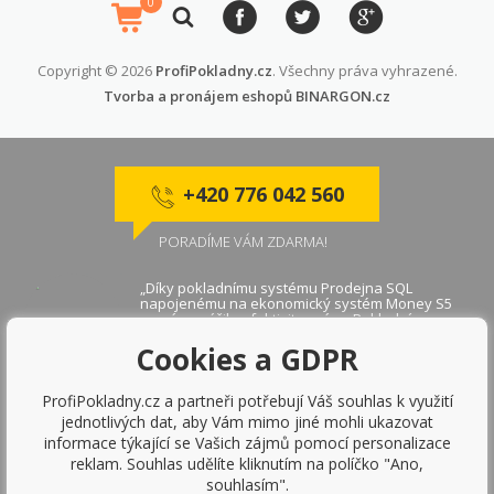
0
Copyright © 2026
ProfiPokladny.cz
. Všechny práva vyhrazené.
Tvorba a pronájem eshopů
BINARGON.cz
+420 776 042 560
PORADÍME VÁM ZDARMA!
„Díky pokladnímu systému Prodejna SQL
napojenému na ekonomický systém Money S5
se nám zvýšila efektivita práce. Pokladní
aplikace je velmi rychlá a díky napojení na
Cookies a GDPR
platební terminály se zjednodušila práce
obsluhy."
Markéta B., Praha
ProfiPokladny.cz a partneři potřebují Váš souhlas k využití
jednotlivých dat, aby Vám mimo jiné mohli ukazovat
„Super rychlý pokladní systém Prodejna SQL
informace týkající se Vašich zájmů pomocí personalizace
mi vyhovuje a dělá přesně to co jsem
očekávala"
reklam. Souhlas udělíte kliknutím na políčko "Ano,
souhlasím".
Markéta V ., Brno