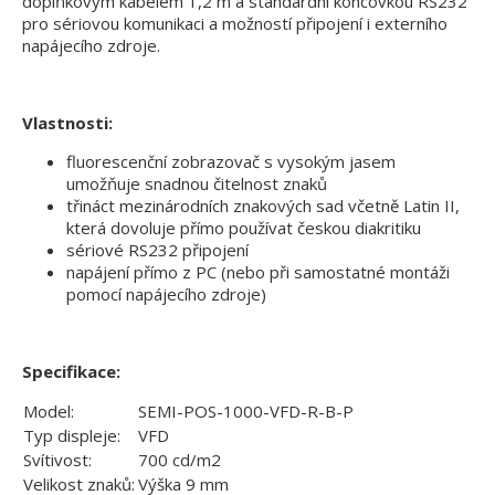
doplňkovým kabelem 1,2 m a standardní koncovkou RS232
pro sériovou komunikaci a možností připojení i externího
napájecího zdroje.
Vlastnosti:
fluorescenční zobrazovač s vysokým jasem
umožňuje snadnou čitelnost znaků
třináct mezinárodních znakových sad včetně Latin II,
která dovoluje přímo používat českou diakritiku
sériové RS232 připojení
napájení přímo z PC (nebo při samostatné montáži
pomocí napájecího zdroje)
Specifikace:
Model:
SEMI-POS-1000-VFD-R-B-P
Typ displeje:
VFD
Svítivost:
700 cd/m2
Velikost znaků:
Výška 9 mm