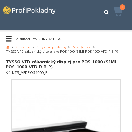
0
ZOBRAZIT VŠECHNY KATEGORIE
>
Kategorie
>
Dotykové pokladny
>
Příslušenství
>
Hlavní
TYSSO VFD zákaznický displej pro POS-1000 (SEMI-POS-1000-VFD-R-B-P)
stránka
TYSSO VFD zákaznický displej pro POS-1000 (SEMI-
POS-1000-VFD-R-B-P)
Kód:
TS_VFDPOS1000_B