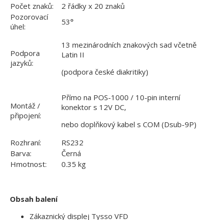
Počet znaků:
2 řádky x 20 znaků
Pozorovací
53°
úhel:
13 mezinárodních znakových sad včetně
Podpora
Latin II
jazyků:
(podpora české diakritiky)
Přímo na POS-1000 / 10-pin interní
Montáž /
konektor s 12V DC,
připojení:
nebo doplňkový kabel s COM (Dsub-9P)
Rozhraní:
RS232
Barva:
Černá
Hmotnost:
0.35 kg
Obsah balení
Zákaznický displej Tysso VFD