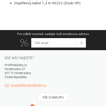
Doplňkový kabel 1,2 m RS232 (Dsub-9P)
Pro odběr novinek zadejte Vaši emailovou adresu
KDE NÁS NAJDETE?
ProfiPokladny.cz
Hostěradice 27
671 71 Hostěradice
Česká Republika
posinfo@profipokladny.cz
VŠE O NÁKUPU