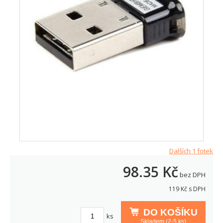
Dalších 1 fotek
98.35
Kč
bez DPH
119
Kč s DPH
DO KOŠÍKU
ks
Skladem (2-5 ks)