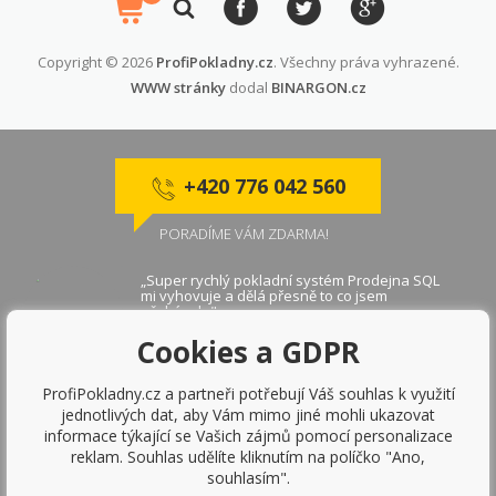
Copyright © 2026
ProfiPokladny.cz
. Všechny práva vyhrazené.
WWW stránky
dodal
BINARGON.cz
+420 776 042 560
PORADÍME VÁM ZDARMA!
„Super rychlý pokladní systém Prodejna SQL
mi vyhovuje a dělá přesně to co jsem
očekávala"
Markéta V ., Brno
Cookies a GDPR
ProfiPokladny.cz a partneři potřebují Váš souhlas k využití
„Díky pokladnímu systému Prodejna SQL
jednotlivých dat, aby Vám mimo jiné mohli ukazovat
napojenému na ekonomický systém Money S5
informace týkající se Vašich zájmů pomocí personalizace
se nám zvýšila efektivita práce. Pokladní
aplikace je velmi rychlá a díky napojení na
reklam. Souhlas udělíte kliknutím na políčko "Ano,
platební terminály se zjednodušila práce
souhlasím".
obsluhy."