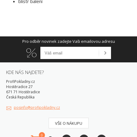
blistr balení
Pro odběr novinek zadejte Vaši emailovou adresu
KDE NÁS NAJDETE?
ProfiPokladny.cz
Hostěradice 27
671 71 Hostěradice
Česká Republika
posinfo@profipokladny.cz
VŠE O NÁKUPU
0