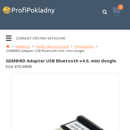
0
ZOBRAZIT VŠECHNY KATEGORIE
>
Kategorie
>
Čtečky čárových kódů
>
Příslušenství
>
Hlavní
GEMBIRD Adapter USB Bluetooth v4.0, mini dongle
stránka
GEMBIRD Adapter USB Bluetooth v4.0, mini dongle
Kód:
BTD-MINI5