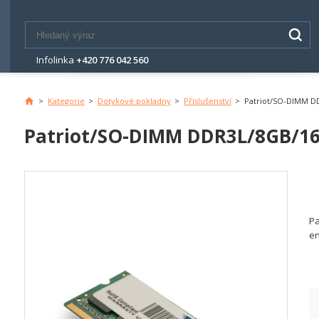
Infolinka
+420 776 042 560
>
Kategorie
>
Dotykové pokladny
>
Příslušenství
>
Patriot/SO-DIMM 
Hlavní
stránka
Patriot/SO-DIMM DDR3L/8GB/1
Pa
en