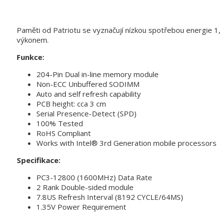
Paměti od Patriotu se vyznačují nízkou spotřebou energie 1
výkonem.
Funkce:
204-Pin Dual in-line memory module
Non-ECC Unbuffered SODIMM
Auto and self refresh capability
PCB height: cca 3 cm
Serial Presence-Detect (SPD)
100% Tested
RoHS Compliant
Works with Intel® 3rd Generation mobile processors
​​Specifikace:
PC3-12800 (1600MHz) Data Rate
2 Rank Double-sided module
7.8US Refresh Interval (8192 CYCLE/64MS)
1.35V Power Requirement