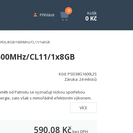
0
Košík
Přihlásit
0 Kč
DDR3L/8GB/1600MHz/CL11/1x8GB
600MHz/CL11/1x8GB
Kód:
PSD38G1600L2S
Záruka:
24 měsíců
měti od Patriotu se vyznačují nízkou spotřebou
ergie, zato však s mimořádně efektivním výkonem.
VÍCE
590.08
Kč
bez DPH