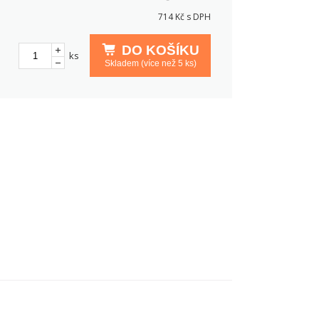
714
Kč s DPH
DO KOŠÍKU
ks
Skladem (více než 5 ks)