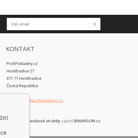
KONTAKT
ProfiPokladny.cz
Hostěradice 27
671 71 Hostěradice
Česká Republika
posinfo@profipokladny.cz
žití
Tvorbu webové stránky
zajistil
BINARGON.cz
t
ace