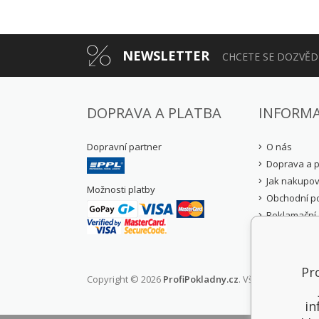
NEWSLETTER
CHCETE SE DOZVĚDĚ
DOPRAVA A PLATBA
INFORM
Dopravní partner
O nás
Doprava a p
Jak nakupov
Možnosti platby
Obchodní p
Reklamační 
Zásady och
údajů (GDPR
Pro
Copyright © 2026
ProfiPokladny.cz
. Všechny práva v
in