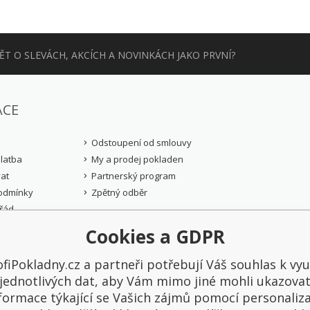
T O SLEVÁCH, AKCÍCH A NOVINKÁCH JAKO PRVNÍ?
ACE
Odstoupení od smlouvy
latba
My a prodej pokladen
at
Partnerský program
odmínky
Zpětný odběr
řád
rany osobních
Cookies a GDPR
)
fiPokladny.cz a partneři potřebují Váš souhlas k vyu
yhrazené.
jednotlivých dat, aby Vám mimo jiné mohli ukazova
formace týkající se Vašich zájmů pomocí personaliz
ZOBRAZIT DALŠÍ REFERENCE