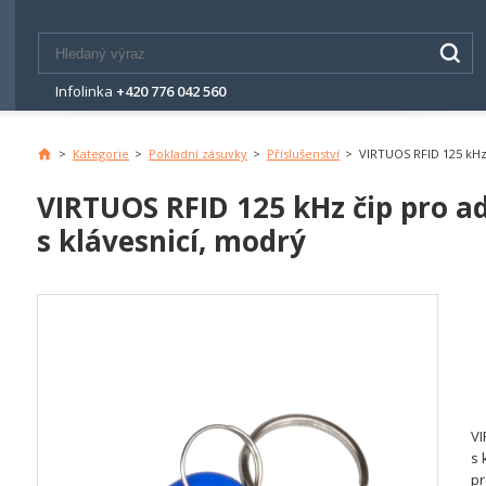
Infolinka
+420 776 042 560
>
Kategorie
>
Pokladní zásuvky
>
Příslušenství
>
VIRTUOS RFID 125 kHz 
Hlavní
stránka
VIRTUOS RFID 125 kHz čip pro a
s klávesnicí, modrý
VI
s 
pr