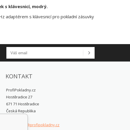
k s klávesnicí, modrý.
kHz adaptérem s klávesnicí pro pokladní zásuvky
KONTAKT
ProfiPokladny.cz
Hostěradice 27
671 71 Hostěradice
Česká Republika
posinfo@profipokladny.cz