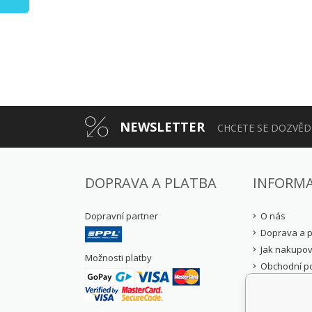
NEWSLETTER
CHCETE SE DOZVĚDĚ
DOPRAVA A PLATBA
INFORM
Dopravní partner
O nás
Doprava a p
Jak nakupov
Možnosti platby
Obchodní p
Reklamační 
Zásady och