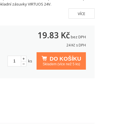
kladní zásuvky VIRTUOS 24V.
VÍCE
19.83
Kč
bez DPH
24
Kč s DPH
DO KOŠÍKU
ks
Skladem (více než 5 ks)