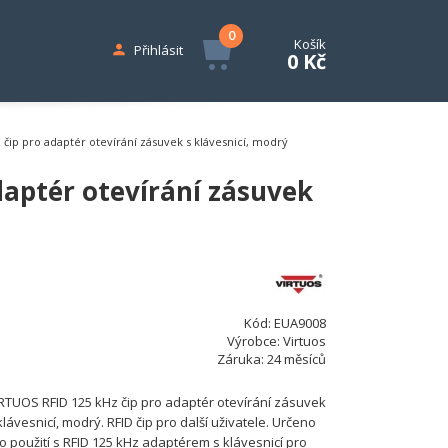
0
Košík
Přihlásit
0 Kč
čip pro adaptér otevírání zásuvek s klávesnicí, modrý
daptér otevírání zásuvek
Kód:
EUA9008
Výrobce:
Virtuos
Záruka:
24 měsíců
RTUOS RFID 125 kHz čip pro adaptér otevírání zásuvek
klávesnicí, modrý. RFID čip pro další uživatele. Určeno
o použití s RFID 125 kHz adaptérem s klávesnicí pro