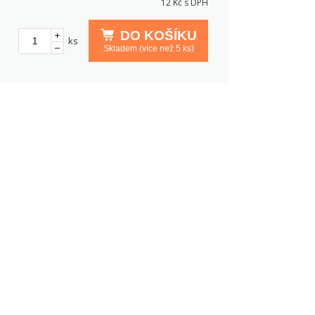
12
Kč s DPH
DO KOŠÍKU
ks
Skladem (více než 5 ks)