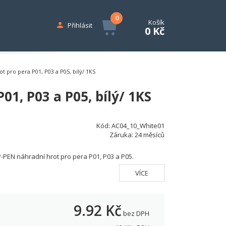
0
Košík
Přihlásit
0 Kč
t pro pera P01, P03 a P05, bílý/ 1KS
01, P03 a P05, bílý/ 1KS
Kód:
AC04_10_White01
Záruka:
24 měsíců
-PEN náhradní hrot pro pera P01, P03 a P05.
VÍCE
9.92
Kč
bez DPH