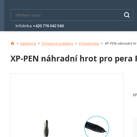
Infolinka
+420 776 042 560
>
Kategorie
>
Dotykové pokladny
>
Příslušenství
>
XP-PEN náhradní hro
Hlavní
stránka
XP-PEN náhradní hrot pro pera P
XP