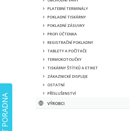
OBCHODNÍ VÁHY
PLATEBNÍ TERMINÁLY
POKLADNÍ TISKÁRNY
POKLADNÍ ZÁSUVKY
PROFI ÚČTENKA
REGISTRAČNÍ POKLADNY
TABLETY A POČÍTAČE
TERMOKOTOUČKY
TISKÁRNY ŠTÍTKŮ A ETIKET
ZÁKAZNICKÉ DISPLEJE
OSTATNÍ
PŘÍSLUŠENSTVÍ
EET PORADNA
VÝROBCI