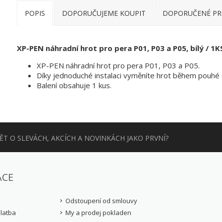
POPIS
DOPORUČUJEME KOUPIT
DOPORUČENÉ P
XP-PEN náhradní hrot pro pera P01, P03 a P05, bílý / 1K
XP-PEN náhradní hrot pro pera P01, P03 a P05.
Díky jednoduché instalaci vyměníte hrot během pouhé c
Balení obsahuje 1 kus.
T O SLEVÁCH, AKCÍCH A NOVINKÁCH JAKO PRVNÍ?
ACE
Odstoupení od smlouvy
latba
My a prodej pokladen