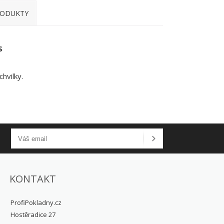
RODUKTY
S
hvilky.
KONTAKT
ProfiPokladny.cz
Hostěradice 27