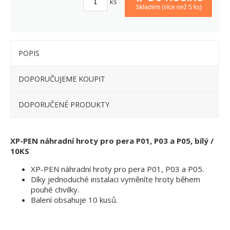
ks
Skladem (více než 5 ks)
POPIS
DOPORUČUJEME KOUPIT
DOPORUČENÉ PRODUKTY
XP-PEN náhradní hroty pro pera P01, P03 a P05, bílý /
10KS
XP-PEN náhradní hroty pro pera P01, P03 a P05.
Díky jednoduché instalaci vyměníte hroty během
pouhé chvilky.
Balení obsahuje 10 kusů.