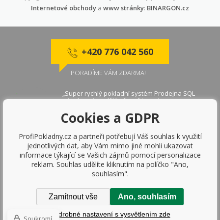
Internetové obchody
a
www stránky
:
BINARGON.cz
+420 776 042 560
PORADÍME VÁM ZDARMA!
„Super rychlý pokladní systém Prodejna SQL
mi vyhovuje a dělá přesně to co jsem
očekávala"
Cookies a GDPR
Markéta V ., Brno
ProfiPokladny.cz a partneři potřebují Váš souhlas k využití
jednotlivých dat, aby Vám mimo jiné mohli ukazovat
Prodejna SQL je skvělé řešení pro jakoukoliv
informace týkající se Vašich zájmů pomocí personalizace
firmu, určitě doporučuji. Dávám 10 z 10.
reklam. Souhlas udělíte kliknutím na políčko "Ano,
Roman K., Frýdek
souhlasím".
Zamítnout vše
Ano, souhlasím
ZOBRAZIT DALŠÍ REFERENCE
Podrobné nastavení s vysvětlením zde
Soukromí