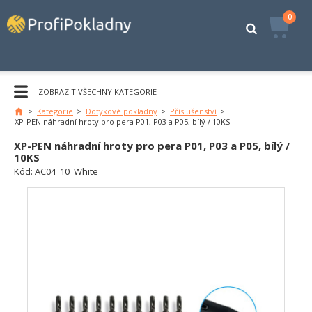
0
ZOBRAZIT VŠECHNY KATEGORIE
>
Kategorie
>
Dotykové pokladny
>
Příslušenství
>
Hlavní
XP-PEN náhradní hroty pro pera P01, P03 a P05, bílý / 10KS
stránka
XP-PEN náhradní hroty pro pera P01, P03 a P05, bílý /
10KS
Kód:
AC04_10_White