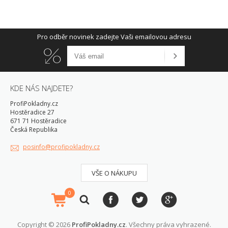
Pro odběr novinek zadejte Vaši emailovou adresu
KDE NÁS NAJDETE?
ProfiPokladny.cz
Hostěradice 27
671 71 Hostěradice
Česká Republika
posinfo@profipokladny.cz
VŠE O NÁKUPU
0
Copyright © 2026
ProfiPokladny.cz
. Všechny práva vyhrazené.