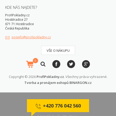
KDE NÁS NAJDETE?
ProfiPokladny.cz
Hostěradice 27
671 71 Hostěradice
Česká Republika
posinfo@profipokladny.cz
VŠE O NÁKUPU
0
Copyright © 2026
ProfiPokladny.cz
. Všechny práva vyhrazené.
Tvorba a pronájem eshopů
BINARGON.cz
+420 776 042 560