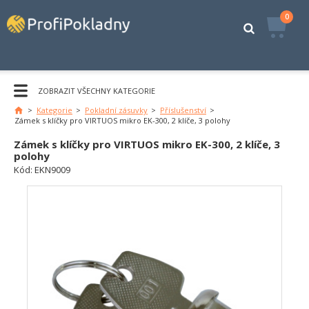
0
ZOBRAZIT VŠECHNY KATEGORIE
>
Kategorie
>
Pokladní zásuvky
>
Příslušenství
>
Hlavní
Zámek s klíčky pro VIRTUOS mikro EK-300, 2 klíče, 3 polohy
stránka
Zámek s klíčky pro VIRTUOS mikro EK-300, 2 klíče, 3
polohy
Kód:
EKN9009