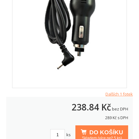
Dalších 1 fotek
238.84
Kč
bez DPH
289
Kč s DPH
DO KOŠÍKU
ks
Skladem (více než 5 ks)