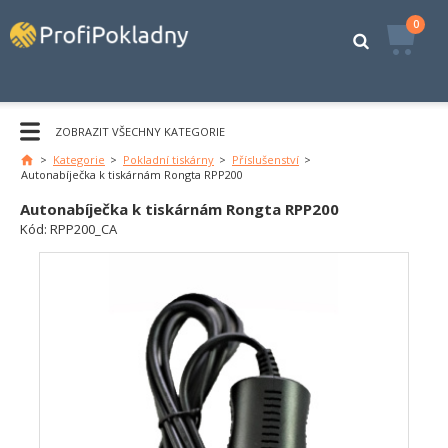
0
ZOBRAZIT VŠECHNY KATEGORIE
>
Kategorie
>
Pokladní tiskárny
>
Příslušenství
>
Hlavní
Autonabíječka k tiskárnám Rongta RPP200
stránka
Autonabíječka k tiskárnám Rongta RPP200
Kód:
RPP200_CA