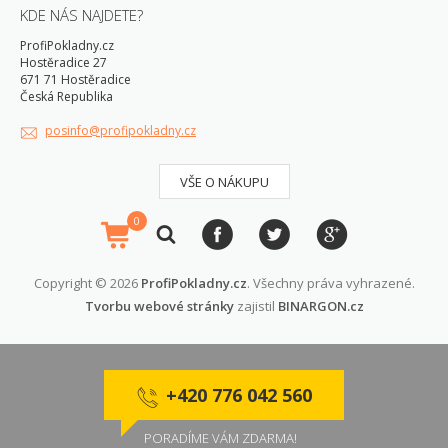
KDE NÁS NAJDETE?
ProfiPokladny.cz
Hostěradice 27
671 71 Hostěradice
Česká Republika
posinfo@profipokladny.cz
VŠE O NÁKUPU
0
Copyright © 2026
ProfiPokladny.cz
. Všechny práva vyhrazené.
Tvorbu webové stránky
zajistil
BINARGON.cz
+420 776 042 560
PORADÍME VÁM ZDARMA!