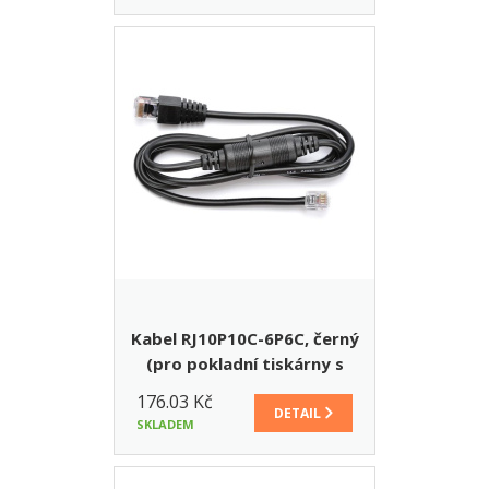
Kabel RJ10P10C-6P6C, černý
(pro pokladní tiskárny s
otvíracím napětím 24V)
176.03 Kč
DETAIL
SKLADEM