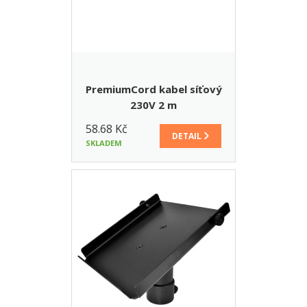
PremiumCord kabel síťový
230V 2 m
58.68 Kč
DETAIL
SKLADEM