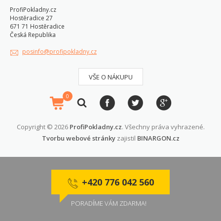
ProfiPokladny.cz
Hostěradice 27
671 71 Hostěradice
Česká Republika
posinfo@profipokladny.cz
VŠE O NÁKUPU
0
Copyright © 2026
ProfiPokladny.cz
. Všechny práva vyhrazené.
Tvorbu webové stránky
zajistil
BINARGON.cz
+420 776 042 560
PORADÍME VÁM ZDARMA!