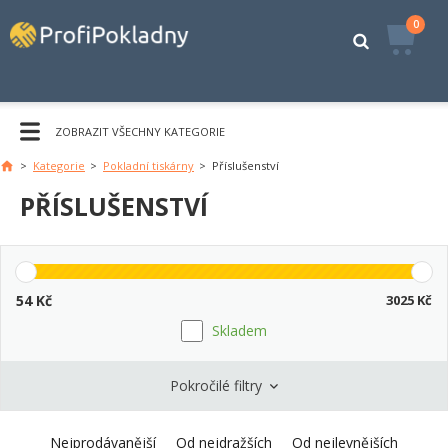
0
ZOBRAZIT VŠECHNY KATEGORIE
>
Kategorie
>
Pokladní tiskárny
>
Příslušenství
Hlavní
stránka
PŘÍSLUŠENSTVÍ
54
Kč
3025
Kč
Skladem
Pokročilé filtry
Nejprodávanější
Od nejdražších
Od nejlevnějších