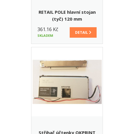
RETAIL POLE hlavní stojan
(tyč) 120 mm
361.16 Kč
DETAIL
SKLADEM
Střihač účtenky OKPRINT