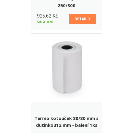
250/300
925.62 Kč
DETAIL
SKLADEM
Termo kotouček 80/80 mm s
dutinkou12 mm - balení 1ks