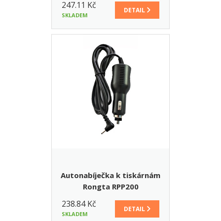
247.11 Kč
DETAIL
SKLADEM
Autonabíječka k tiskárnám
Rongta RPP200
238.84 Kč
DETAIL
SKLADEM