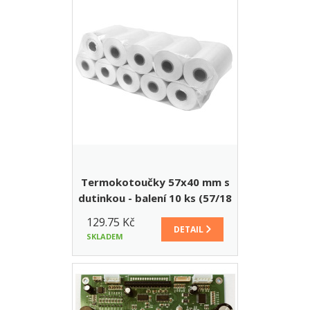
Termokotoučky 57x40 mm s
dutinkou - balení 10 ks (57/18
m (40)/12 mm)
129.75 Kč
DETAIL
SKLADEM