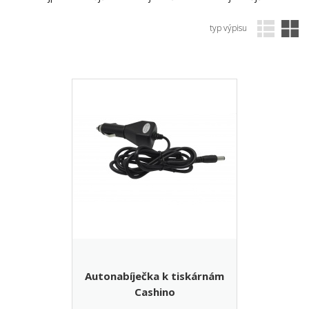
typ výpisu
Autonabíječka k tiskárnám
Cashino