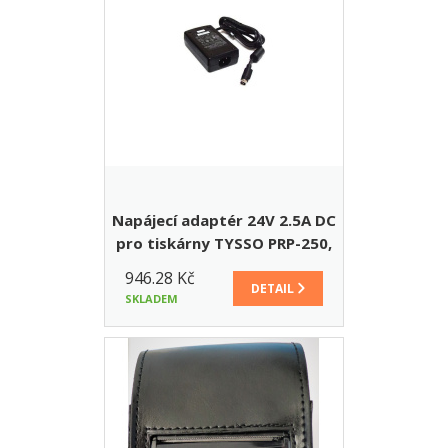
Napájecí adaptér 24V 2.5A DC
pro tiskárny TYSSO PRP-250,
PRP-300, PRP-188, PRP-085,
946.28 Kč
PRP-080 (OKPRINT 300,
DETAIL
SKLADEM
OKPRINT 188, OKPRINT 085,
OKPRINT 080)