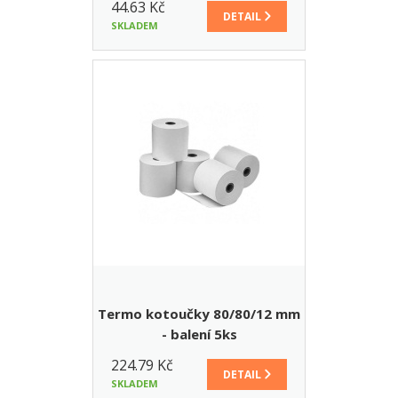
44.63 Kč
DETAIL
SKLADEM
Termo kotoučky 80/80/12 mm
- balení 5ks
224.79 Kč
DETAIL
SKLADEM