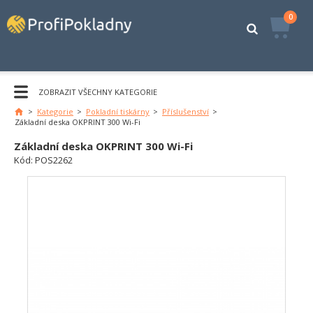
0
ZOBRAZIT VŠECHNY KATEGORIE
>
Kategorie
>
Pokladní tiskárny
>
Příslušenství
>
Hlavní
Základní deska OKPRINT 300 Wi-Fi
stránka
Základní deska OKPRINT 300 Wi-Fi
Kód:
POS2262