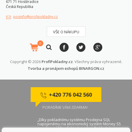
671 71 Hostěradice
Česká Republika
posinfo@profipokladny.cz
VŠE O NÁKUPU
0
Copyright © 2026
ProfiPokladny.cz
. Všechny práva vyhrazené.
Tvorba a pronájem eshopů
BINARGON.cz
+420 776 042 560
PORADÍME VÁM ZDARMA!
„Díky pokladnímu systému Prodejna SQL
napojenému na ekonomický systém Money S5
se nám zvýšila efektivita práce. Pokladní