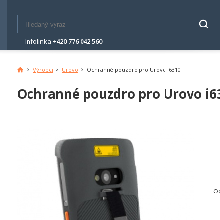
Infolinka
+420 776 042 560
>
Výrobci
>
Urovo
>
Ochranné pouzdro pro Urovo i6310
Hlavní
stránka
Ochranné pouzdro pro Urovo i6
Oc