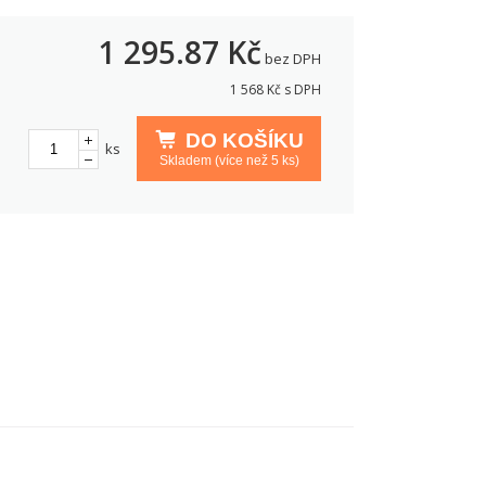
1 295.87
Kč
bez DPH
1 568
Kč s DPH
DO KOŠÍKU
ks
Skladem (více než 5 ks)