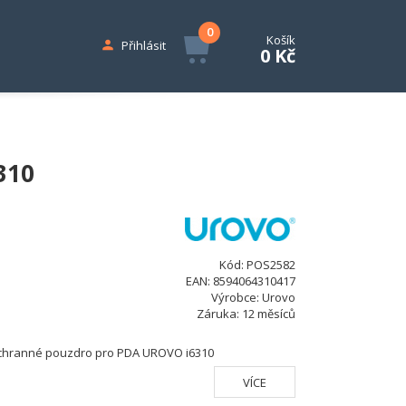
0
Košík
Přihlásit
0 Kč
310
Kód:
POS2582
EAN:
8594064310417
Výrobce:
Urovo
Záruka:
12 měsíců
hranné pouzdro pro PDA UROVO i6310
VÍCE